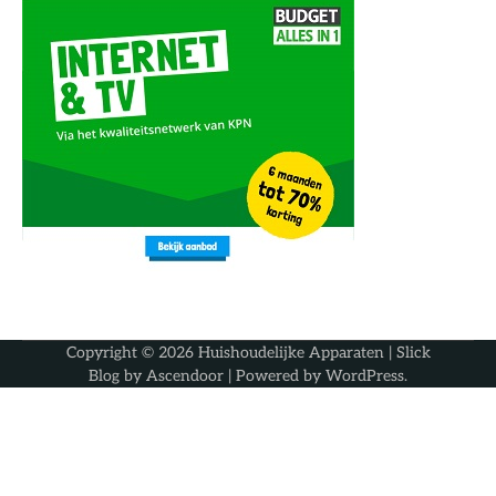
Copyright © 2026
Huishoudelijke Apparaten
| Slick
Blog by
Ascendoor
| Powered by
WordPress
.