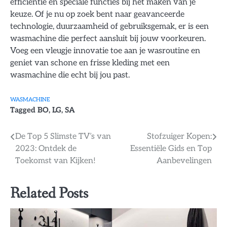
efficiëntie en speciale functies bij het maken van je
keuze. Of je nu op zoek bent naar geavanceerde
technologie, duurzaamheid of gebruiksgemak, er is een
wasmachine die perfect aansluit bij jouw voorkeuren.
Voeg een vleugje innovatie toe aan je wasroutine en
geniet van schone en frisse kleding met een
wasmachine die echt bij jou past.
WASMACHINE
Tagged
BO
,
LG
,
SA
Bericht
De Top 5 Slimste TV’s van
Stofzuiger Kopen:
2023: Ontdek de
Essentiële Gids en Top
navigatie
Toekomst van Kijken!
Aanbevelingen
Related Posts