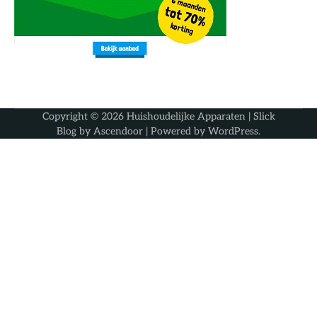
Copyright © 2026
Huishoudelijke Apparaten
| Slick
Blog by
Ascendoor
| Powered by
WordPress
.