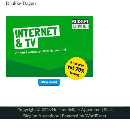
Drukke Dagen
Copyright © 2026
Huishoudelijke Apparaten
| Slick
Blog by
Ascendoor
| Powered by
WordPress
.