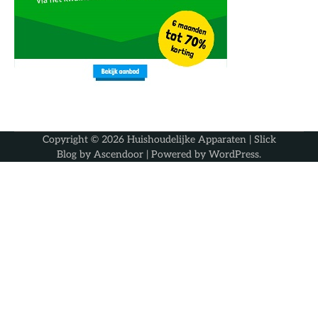
Copyright © 2026
Huishoudelijke Apparaten
| Slick
Blog by
Ascendoor
| Powered by
WordPress
.