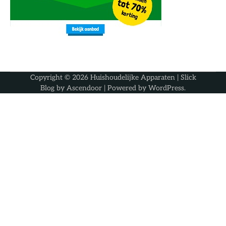
Copyright © 2026
Huishoudelijke Apparaten
| Slick
Blog by
Ascendoor
| Powered by
WordPress
.