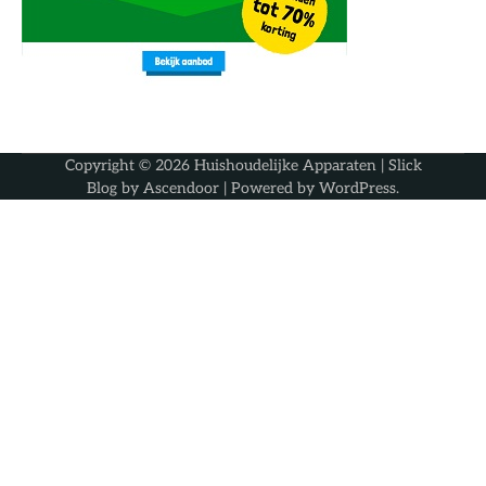
Copyright © 2026
Huishoudelijke Apparaten
| Slick
Blog by
Ascendoor
| Powered by
WordPress
.