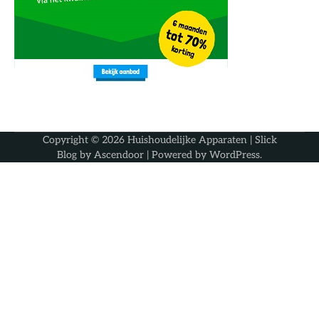
Copyright © 2026
Huishoudelijke Apparaten
| Slick
Blog by
Ascendoor
| Powered by
WordPress
.