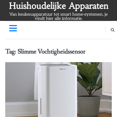
Skip
Huishoudelijke Apparaten
to
Van keukenapparatuur tot smart home-systemen, je
content
vindt hier alle informatie.
Tag:
Slimme Vochtigheidssensor