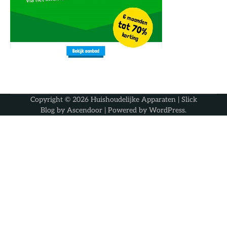
Copyright © 2026
Huishoudelijke Apparaten
| Slick
Blog by
Ascendoor
| Powered by
WordPress
.