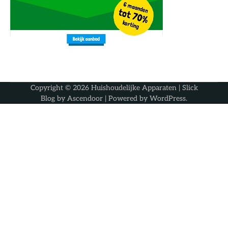
Copyright © 2026
Huishoudelijke Apparaten
| Slick
Blog by
Ascendoor
| Powered by
WordPress
.