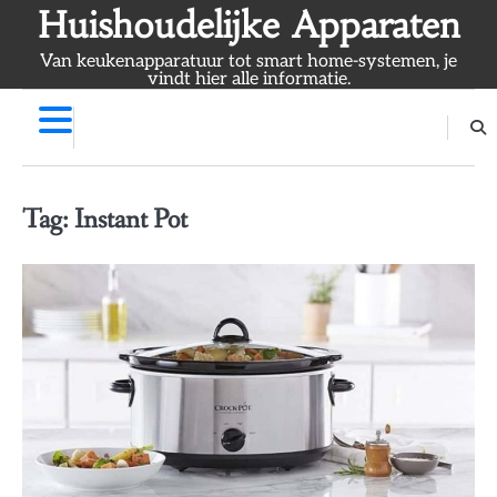
Skip
Huishoudelijke Apparaten
to
Van keukenapparatuur tot smart home-systemen, je
content
vindt hier alle informatie.
Tag:
Instant Pot