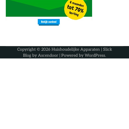
Copyright © 2026
Huishoudelijke Apparaten
| Slick
Blog by
Ascendoor
| Powered by
WordPress
.