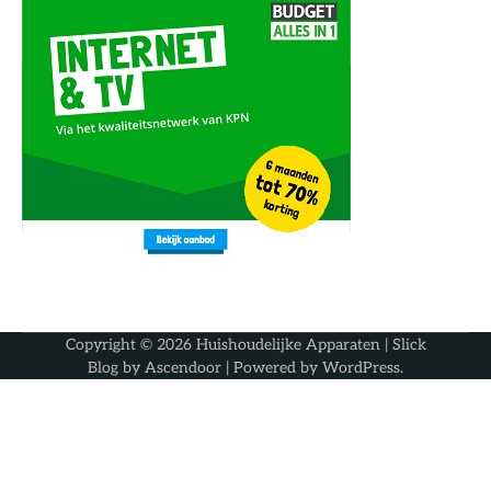
Copyright © 2026
Huishoudelijke Apparaten
| Slick
Blog by
Ascendoor
| Powered by
WordPress
.