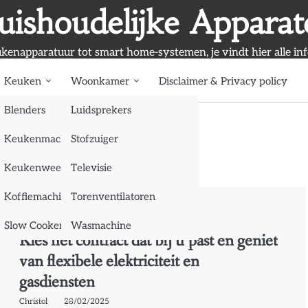
uishoudelijke Apparat
kenapparatuur tot smart home-systemen, je vindt hier alle inf
Keuken
Woonkamer
Disclaimer & Privacy policy
Blenders
Luidsprekers
Keukenmachine
Stofzuiger
Keukenweegschaal
Televisie
Koffiemachine
Torenventilatoren
Woonkamer
Slow Cooker
Wasmachine
Kies het contract dat bij u past en geniet
van flexibele elektriciteit en
gasdiensten
Christol
28/02/2025