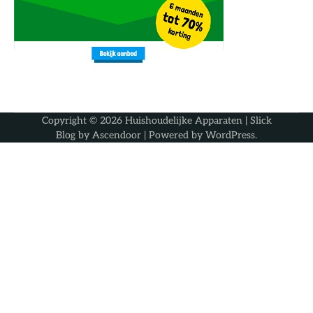
Copyright © 2026
Huishoudelijke Apparaten
| Slick
Blog by
Ascendoor
| Powered by
WordPress
.