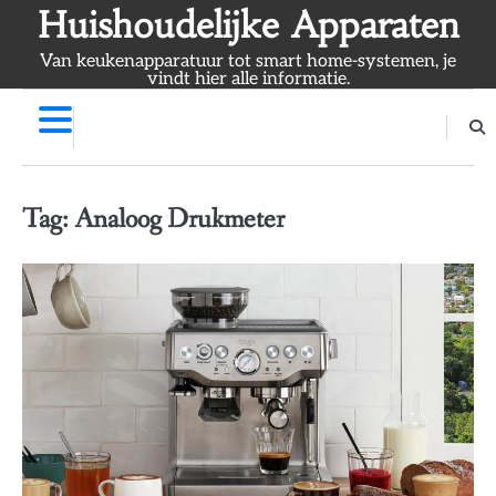
Skip
Huishoudelijke Apparaten
to
Van keukenapparatuur tot smart home-systemen, je
content
vindt hier alle informatie.
Tag:
Analoog Drukmeter