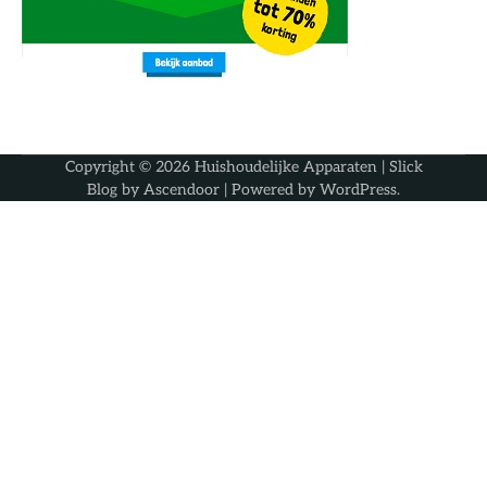
Copyright © 2026
Huishoudelijke Apparaten
| Slick
Blog by
Ascendoor
| Powered by
WordPress
.